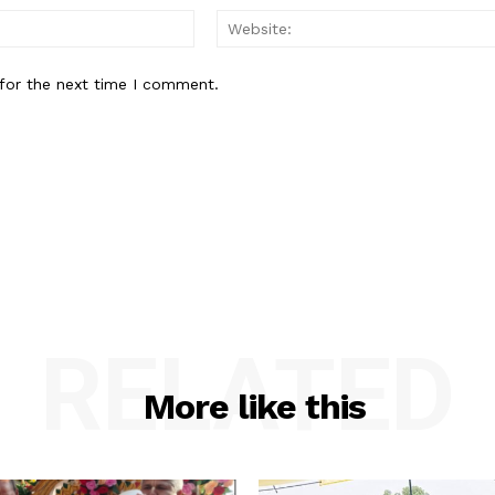
Email:*
for the next time I comment.
RELATED
More like this