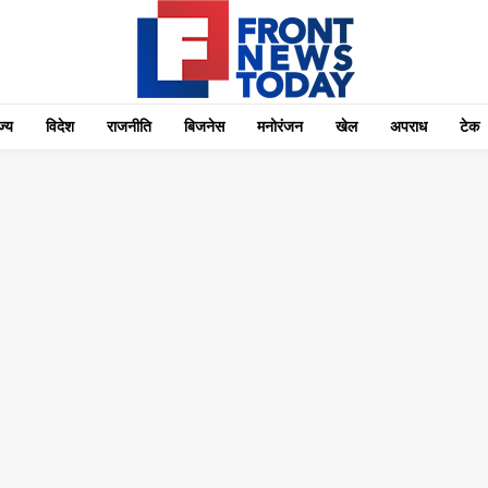
्‍य
विदेश
राजनीति
बिजनेस
मनोरंजन
खेल
अपराध
टेक