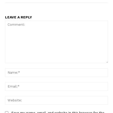
LEAVE A REPLY
Comment:
Na
Ema
Web
Save my name, email, and website in this browser for the