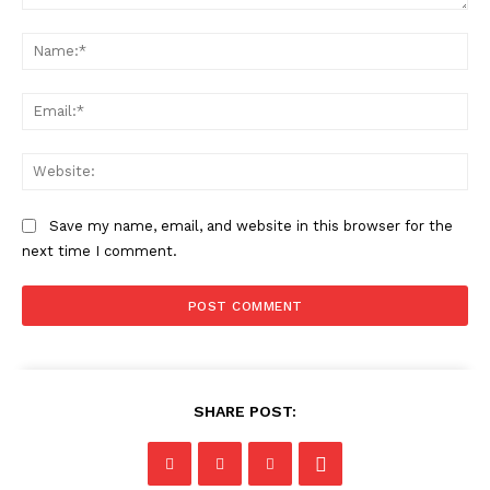
Comment:
Na
Ema
Web
Save my name, email, and website in this browser for the
next time I comment.
SHARE POST: