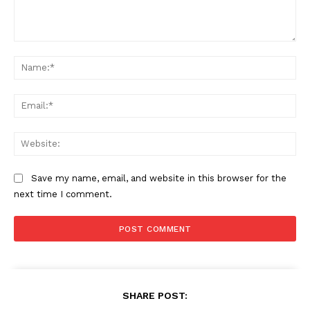
Comment:
Na
Ema
Web
Save my name, email, and website in this browser for the
next time I comment.
SHARE POST: