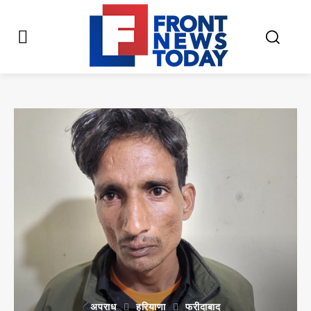
अपराध
हरियाणा
फरीदाबाद