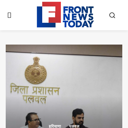
हरियाणा
पलवल