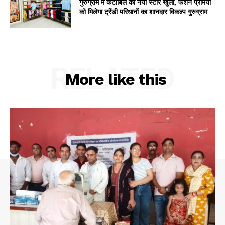
गुरुग्राम में कैंटाबिल का नया स्टोर खुला, फैशन प्रेमियों
को मिलेगा ट्रेंडी परिधानों का शानदार विकल्प गुरुग्राम
RELATED
More like this