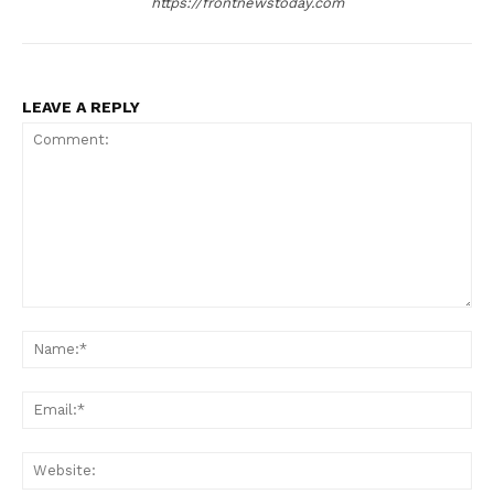
https://frontnewstoday.com
LEAVE A REPLY
Comment:
Na
Ema
Web