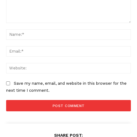
Comment:
Na
Ema
Web
Save my name, email, and website in this browser for the
next time I comment.
SHARE POST: