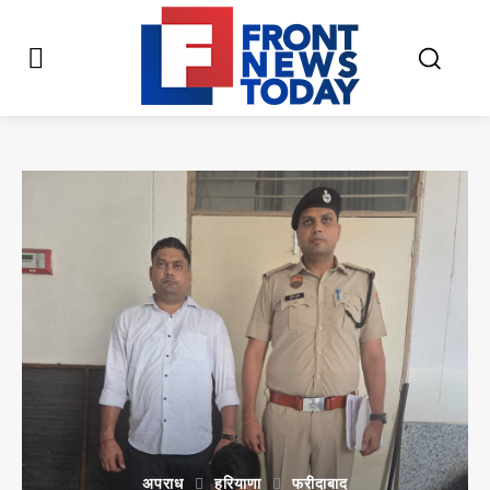
अपराध
हरियाणा
फरीदाबाद