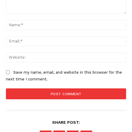
Comment:
Na
Ema
Web
Save my name, email, and website in this browser for the
next time I comment.
SHARE POST: