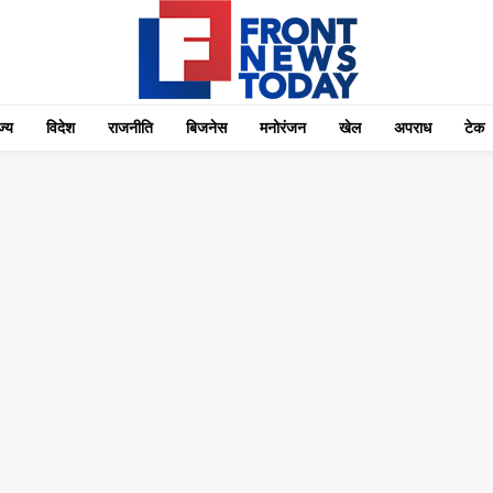
्‍य
विदेश
राजनीति
बिजनेस
मनोरंजन
खेल
अपराध
टेक