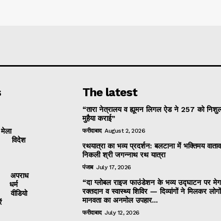
s
The latest
“तारा नेत्रालय व ह्यूमन लिगल ऐड ने 257 को निशुल
मुहैया कराई”
 मेला
फरीदाबाद
August 2, 2026
विदेश
रथयात्रा का भव्य प्रदर्शन: बलटाना में भक्तिमय वाताव
निकली श्री जगन्नाथ रथ यात्रा
पंजाब
July 17, 2026
अपराध
“दा ग्लोबल राइज फाउंडेशन के भव्य उद्घाटन पर मेग
धर्म
रक्तदान व स्वास्थ्य शिविर — दिव्यांगों ने मिलकर लोगो
वीडियो
मानवता का अनमोल उपहार...
ं
फरीदाबाद
July 12, 2026