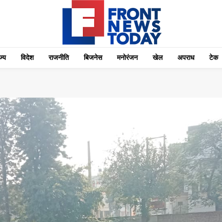
्‍य
विदेश
राजनीति
बिजनेस
मनोरंजन
खेल
अपराध
टेक