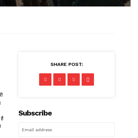
SHARE POST:
री
।
Subscribe
है
स