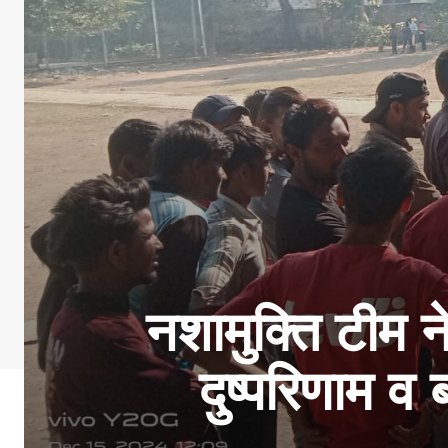
नशामुक्ति टीम न
दुष्परिणाम 