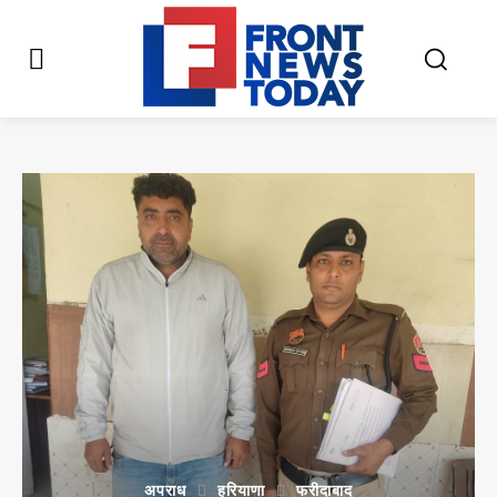
अपराध
हरियाणा
फरीदाबाद