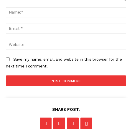
Comment:
Na
Ema
Web
Save my name, email, and website in this browser for the
next time I comment.
SHARE POST: