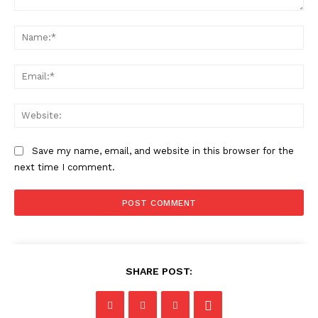
Comment:
Na
Ema
Web
Save my name, email, and website in this browser for the
next time I comment.
SHARE POST: