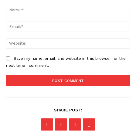
Comment:
Na
Ema
Web
Save my name, email, and website in this browser for the
next time I comment.
SHARE POST: