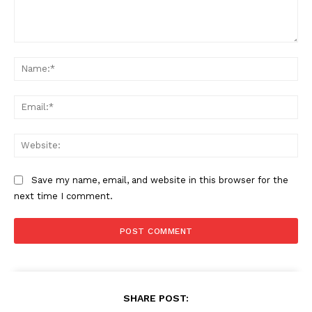
Comment:
Na
Ema
Web
Save my name, email, and website in this browser for the
next time I comment.
SHARE POST: