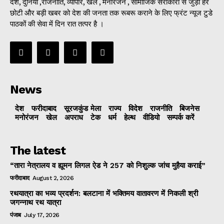
देश, दुनिया ,राजनीति, व्यापार, खेल , मनोरंजन , सामाजिक सरोकारों से जुड़ी हर
छोटी और बड़ी खबर को देश की जनता तक रूबरू कराने के लिए फ्रंट न्यूज टुडे
पाठकों की सेवा में दिन रात तत्पर है ।
News
देश
फरीदाबाद
सूरजकुंड मेला
राज्‍य
विदेश
राजनीति
बिजनेस
मनोरंजन
खेल
अपराध
टेक
धर्म
हेल्थ
वीडियो
सम्पर्क करें
The latest
“तारा नेत्रालय व ह्यूमन लिगल ऐड ने 257 को निशुल्क जांच मुहैया कराई”
फरीदाबाद
August 2, 2026
रथयात्रा का भव्य प्रदर्शन: बलटाना में भक्तिमय वातावरण में निकली श्री
जगन्नाथ रथ यात्रा
पंजाब
July 17, 2026