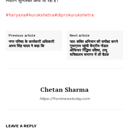
निवारण सुनिश्चित किया जा रहा है।
#haryana
#kurukshetra
#diprokurukshetra
Previous article
Next article
नगर परिषद के कार्यकारी अधिकारी
जल-शक्ति अभियान की समीक्षा करने
अभय सिंह यादव ने कहा कि
गुरूग्राम पहुंची केंद्रीय नोडल
ऑफिसर रिद्धिमा वशिष्ठ, लघु
सचिवालय सभागर में ली बैठक
Chetan Sharma
https://frontnewstoday.com
LEAVE A REPLY