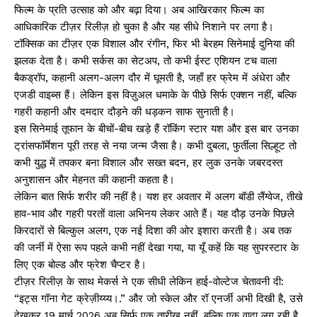
फिल्म के प्रति उत्साह को और बढ़ा दिया। अब आखिरकार फिल्म का
आधिकारिक टीज़र रिलीज़ हो चुका है और यह सीधे निशाने पर लगा है।
टॉक्सिक का टीज़र एक विशाल और रंगीन, फिर भी बेरहम सिनेमाई दुनिया की
झलक देता है। कभी सर्कस का सेटअप, तो कभी ईस्ट एशियन टच वाला
बैकड्रॉप, कहानी अलग-अलग दौर में घूमती है, जहाँ हर फ्रेम में अंधेरा और
एजडी वाइब्स हैं। लेकिन इस विज़ुअल धमाके के पीछे सिर्फ एक्शन नहीं, बल्कि
गहरी कहानी और दमदार दौड़ने की धड़कन साफ सुनाती है।
इस सिनेमाई तूफान के बीचों-बीच खड़े हैं रॉकिंग स्टार यश और इस बार उनका
ट्रांसफॉर्मेशन पूरी तरह से नया जन्म जैसा है। कभी दुबला, फुर्तीला सिल्हूट तो
कभी युद्ध में तपकर बना विशाल और सख्त बदन, हर लुक उनके जबरदस्त
अनुशासन और मेहनत की कहानी कहता है।
लेकिन बात सिर्फ शरीर की नहीं है। यश हर अवतार में अलग बॉडी लैंग्वेज, तीखे
हाव-भाव और गहरी परतों वाला अभिनय लेकर आते हैं। यह दौड़ उनके पिछले
किरदारों से बिल्कुल अलग, एक नई दिशा की ओर इशारा करती है। अब तक
की जर्नी में ऐसा रूप पहले कभी नहीं देखा गया, या यूँ कहें कि यह सुपरस्टार के
लिए एक बोल्ड और फ्रेश चैप्टर है।
टीज़र रिलीज़ के साथ मेकर्स ने एक सीधी लेकिन हाई-वोल्टेज चेतावनी दी:
“इट्स गॉना गेट क्रेज़ीय्य्य।.” और जो स्केल और रॉ एनर्जी अभी दिखी है, उसे
देखकर 19 मार्च 2026 अब सिर्फ एक तारीख नहीं, बल्कि एक वादा लग रही है