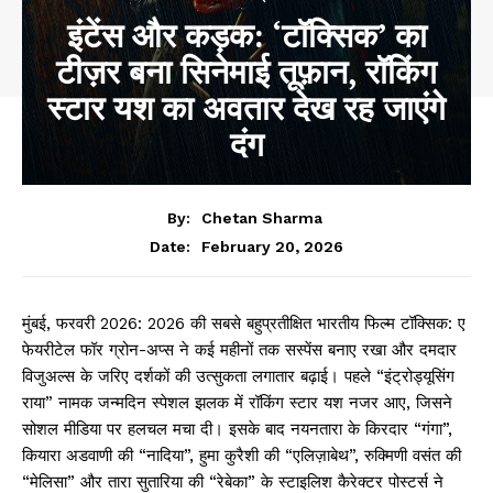
इंटेंस और कड़क: ‘टॉक्सिक’ का
टीज़र बना सिनेमाई तूफ़ान, रॉकिंग
स्टार यश का अवतार देख रह जाएंगे
दंग
By:
Chetan Sharma
February 20, 2026
Date:
मुंबई, फरवरी 2026: 2026 की सबसे बहुप्रतीक्षित भारतीय फिल्म टॉक्सिक: ए
फेयरीटेल फॉर ग्रोन-अप्स ने कई महीनों तक सस्पेंस बनाए रखा और दमदार
विजुअल्स के जरिए दर्शकों की उत्सुकता लगातार बढ़ाई। पहले “इंट्रोड्यूसिंग
राया” नामक जन्मदिन स्पेशल झलक में रॉकिंग स्टार यश नजर आए, जिसने
सोशल मीडिया पर हलचल मचा दी। इसके बाद नयनतारा के किरदार “गंगा”,
कियारा अडवाणी की “नादिया”, हुमा कुरैशी की “एलिज़ाबेथ”, रुक्मिणी वसंत की
“मेलिसा” और तारा सुतारिया की “रेबेका” के स्टाइलिश कैरेक्टर पोस्टर्स ने