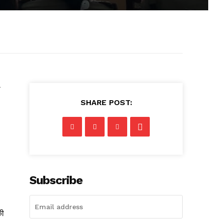
ी
SHARE POST:
Subscribe
की