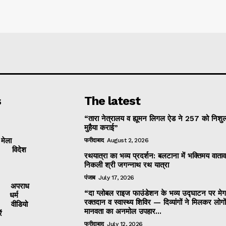
s
The latest
“तारा नेत्रालय व ह्यूमन लिगल ऐड ने 257 को निशुल
मुहैया कराई”
 मेला
फरीदाबाद
August 2, 2026
विदेश
रथयात्रा का भव्य प्रदर्शन: बलटाना में भक्तिमय वाताव
निकली श्री जगन्नाथ रथ यात्रा
पंजाब
July 17, 2026
अपराध
“दा ग्लोबल राइज फाउंडेशन के भव्य उद्घाटन पर मेग
धर्म
रक्तदान व स्वास्थ्य शिविर — दिव्यांगों ने मिलकर लोगो
वीडियो
मानवता का अनमोल उपहार...
ं
फरीदाबाद
July 12, 2026