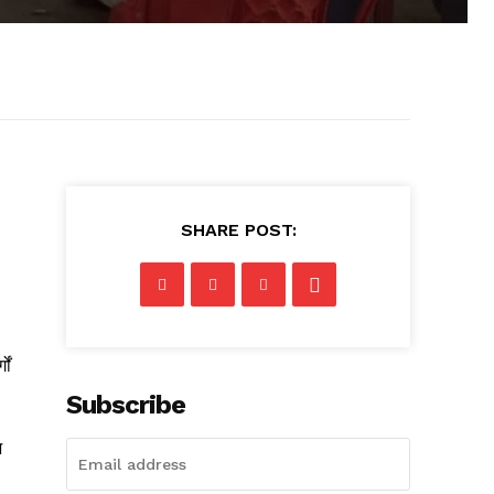
SHARE POST:
ों
Subscribe
भ