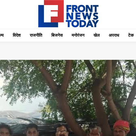
्‍य
विदेश
राजनीति
बिजनेस
मनोरंजन
खेल
अपराध
टेक