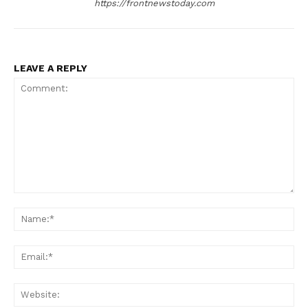
https://frontnewstoday.com
LEAVE A REPLY
Comment:
Na
Ema
Web