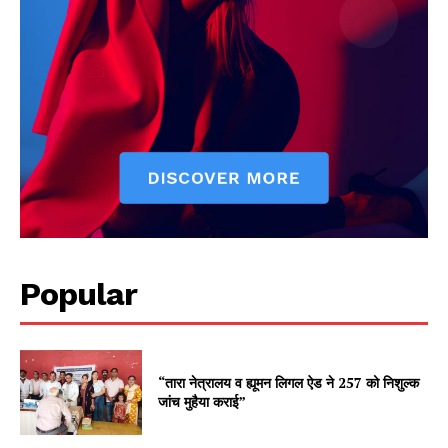
Popular
“तारा नेत्रालय व ह्यूमन लिगल ऐड ने 257 को निशुल्क
जांच मुहैया कराई”