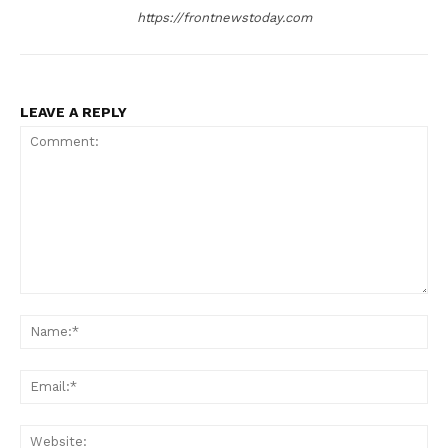
https://frontnewstoday.com
LEAVE A REPLY
Comment:
Na
Ema
Web