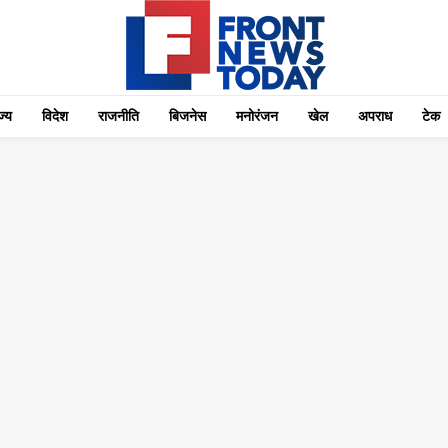
्‍य
विदेश
राजनीति
बिजनेस
मनोरंजन
खेल
अपराध
टेक