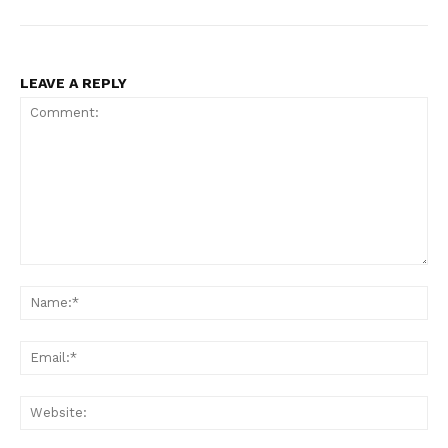
LEAVE A REPLY
Comment:
Na
Ema
Web