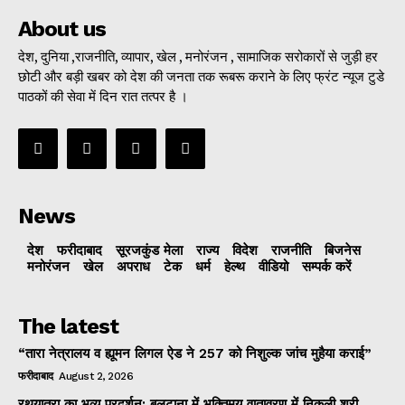
About us
देश, दुनिया ,राजनीति, व्यापार, खेल , मनोरंजन , सामाजिक सरोकारों से जुड़ी हर
छोटी और बड़ी खबर को देश की जनता तक रूबरू कराने के लिए फ्रंट न्यूज टुडे
पाठकों की सेवा में दिन रात तत्पर है ।
News
देश
फरीदाबाद
सूरजकुंड मेला
राज्‍य
विदेश
राजनीति
बिजनेस
मनोरंजन
खेल
अपराध
टेक
धर्म
हेल्थ
वीडियो
सम्पर्क करें
The latest
“तारा नेत्रालय व ह्यूमन लिगल ऐड ने 257 को निशुल्क जांच मुहैया कराई”
फरीदाबाद
August 2, 2026
रथयात्रा का भव्य प्रदर्शन: बलटाना में भक्तिमय वातावरण में निकली श्री