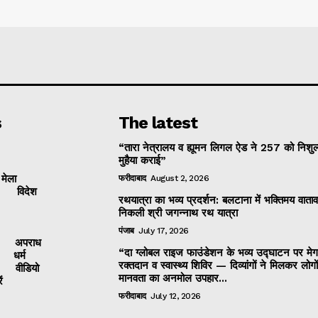
s
The latest
“तारा नेत्रालय व ह्यूमन लिगल ऐड ने 257 को निशुल
मुहैया कराई”
 मेला
फरीदाबाद
August 2, 2026
विदेश
रथयात्रा का भव्य प्रदर्शन: बलटाना में भक्तिमय वाताव
निकली श्री जगन्नाथ रथ यात्रा
पंजाब
July 17, 2026
अपराध
“दा ग्लोबल राइज फाउंडेशन के भव्य उद्घाटन पर मेग
धर्म
रक्तदान व स्वास्थ्य शिविर — दिव्यांगों ने मिलकर लोगो
वीडियो
मानवता का अनमोल उपहार...
ं
फरीदाबाद
July 12, 2026