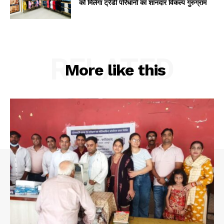
को मिलेगा ट्रेंडी परिधानों का शानदार विकल्प गुरुग्राम
RELATED
More like this