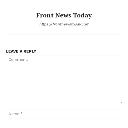
Front News Today
https://frontnewstoday.com
LEAVE A REPLY
Comment:
Na
Ema