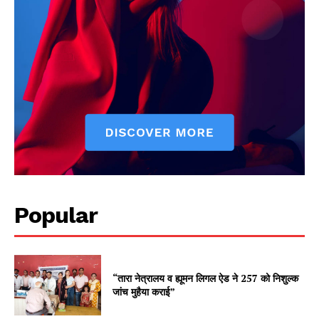
Popular
“तारा नेत्रालय व ह्यूमन लिगल ऐड ने 257 को निशुल्क
जांच मुहैया कराई”