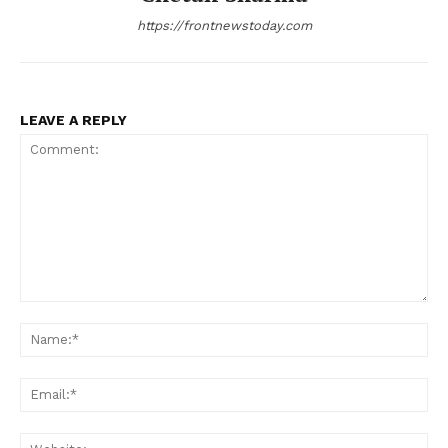
https://frontnewstoday.com
LEAVE A REPLY
Comment:
Na
Ema
Web