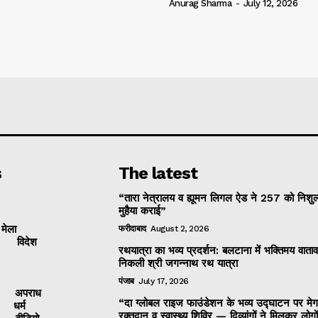
Anurag Sharma
-
July 12, 2026
s
The latest
“तारा नेत्रालय व ह्यूमन लिगल ऐड ने 257 को निशुल
मुहैया कराई”
 मेला
फरीदाबाद
August 2, 2026
विदेश
रथयात्रा का भव्य प्रदर्शन: बलटाना में भक्तिमय वाताव
निकली श्री जगन्नाथ रथ यात्रा
पंजाब
July 17, 2026
अपराध
“दा ग्लोबल राइज फाउंडेशन के भव्य उद्घाटन पर मेग
धर्म
रक्तदान व स्वास्थ्य शिविर — दिव्यांगों ने मिलकर लोगो