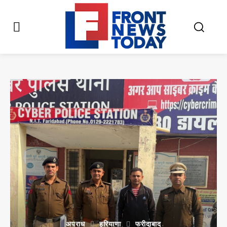
अपराध
हरियाणा
फरीदाबाद