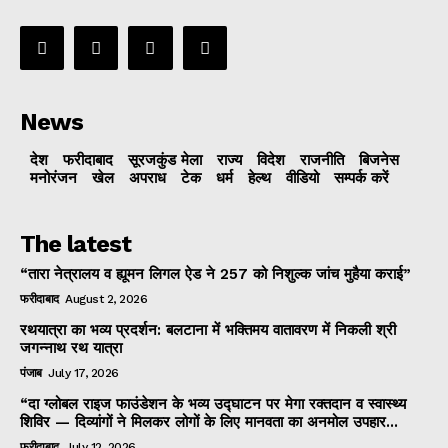
News
देश
फरीदाबाद
सूरजकुंड मेला
राज्‍य
विदेश
राजनीति
बिजनेस
मनोरंजन
खेल
अपराध
टेक
धर्म
हेल्थ
वीडियो
सम्पर्क करें
The latest
“तारा नेत्रालय व ह्यूमन लिगल ऐड ने 257 को निशुल्क जांच मुहैया कराई”
फरीदाबाद
August 2, 2026
रथयात्रा का भव्य प्रदर्शन: बलटाना में भक्तिमय वातावरण में निकली श्री
जगन्नाथ रथ यात्रा
पंजाब
July 17, 2026
“दा ग्लोबल राइज फाउंडेशन के भव्य उद्घाटन पर मेगा रक्तदान व स्वास्थ्य
शिविर — दिव्यांगों ने मिलकर लोगों के लिए मानवता का अनमोल उपहार...
फरीदाबाद
July 12, 2026