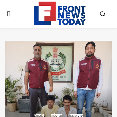
अपराध
हरियाणा
फरीदाबाद