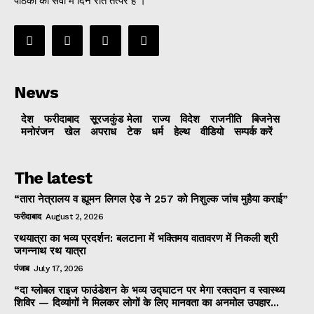
पाठकों की सेवा में दिन रात तत्पर है ।
News
देश
फरीदाबाद
सूरजकुंड मेला
राज्‍य
विदेश
राजनीति
बिजनेस
मनोरंजन
खेल
अपराध
टेक
धर्म
हेल्थ
वीडियो
सम्पर्क करें
The latest
“तारा नेत्रालय व ह्यूमन लिगल ऐड ने 257 को निशुल्क जांच मुहैया कराई”
फरीदाबाद
August 2, 2026
रथयात्रा का भव्य प्रदर्शन: बलटाना में भक्तिमय वातावरण में निकली श्री
जगन्नाथ रथ यात्रा
पंजाब
July 17, 2026
“दा ग्लोबल राइज फाउंडेशन के भव्य उद्घाटन पर मेगा रक्तदान व स्वास्थ्य
शिविर — दिव्यांगों ने मिलकर लोगों के लिए मानवता का अनमोल उपहार...