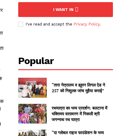
पर
I WANT IN
I've read and accept the
Privacy Policy
.
्त
िता
Popular
ा
के
“तारा नेत्रालय व ह्यूमन लिगल ऐड ने
257 को निशुल्क जांच मुहैया कराई”
िक
रथयात्रा का भव्य प्रदर्शन: बलटाना में
ा
भक्तिमय वातावरण में निकली श्री
जगन्नाथ रथ यात्रा
न
“दा ग्लोबल राइज फाउंडेशन के भव्य