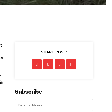
खद
SHARE POST:
दय
र
 के
Subscribe