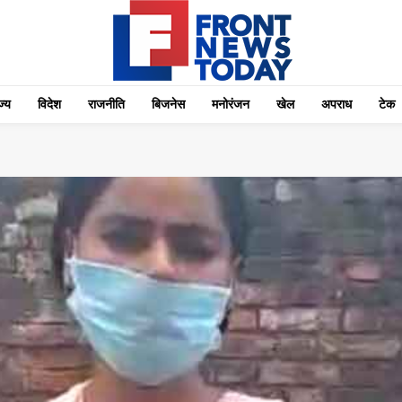
्‍य
विदेश
राजनीति
बिजनेस
मनोरंजन
खेल
अपराध
टेक