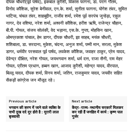
दीपक चौधरी(पूर्व पार्षद), इकबाल कुरैशी, विकास फागना, डा. पराग गौतम,
विनोद कौशिक, सुरेश बेनीवाल, एन.के. शर्मा, सुनीता फागना, योगेश तंवर, सुमित
भाटिया, चंचल तंवर, शाहबुद्दीन, राजीव शर्मा, रमेश पूर्व सरपंच जुन्हेड़ा, राहुल
नागर, देव वशिष्ठ, नरेश शर्मा, अश्वनी कौशिक, हरीश ऋषि, राजेन्द्र चौहान,
बी.पी. गोयल, संजय सोलंकी, वेद भड़ाना, एस.के. गुप्ता, मोहसिन खान,
ओमप्रकाश पांचाल, हेम डागर, दीपक चौधरी, झा साहब, मयंक चौधरी,
शशिबाला, डा. सरदाना, मुकेश, चंदना, अनुज शर्मा, पम्मी मान, सरला, मुकेश
डागर, धर्मवीर परसवाल पूर्व पार्षद, लवकेश कौशिक, जवाहर ठाकुर, प्रेम यादव,
देवेन्द्र दीक्षित, नरेश गोयल, जयभगवान शर्मा, धर्म दत्त, राजा सैनी, राम मेहर
गोयल, प्रीतम प्रधान, हब्बन खान, आजाद कुरैशी, महेन्द्र यादव, वीरपाल,
बिल्लू यादव, दीपक शर्मा, विनय शर्मा, जतिन, राजकुमार यादव, जयवीर सहित
सैकड़ों कांग्रेस जन मौजूद रहे।
Previous article
Next article
भगवान की शरण में जाने वाले व्यक्ति के
केंद्र–राज्य–स्थानीय सरकारें मिलकर
सभी दुख दर्द दूर होते है : मुरारी लाल
कर रही हैं जनहित में कार्य : कृष्ण पाल
बृजवासी
गुर्जर