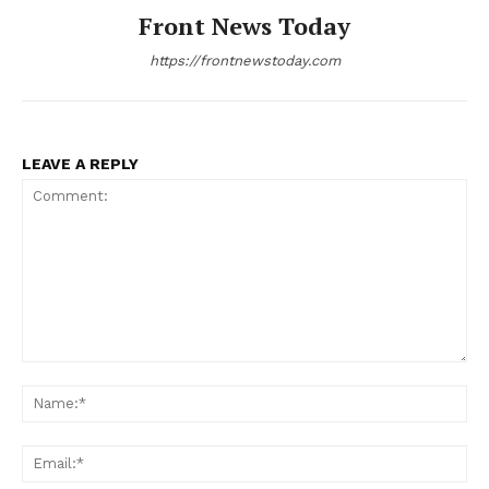
Front News Today
https://frontnewstoday.com
LEAVE A REPLY
Comment:
Na
Ema