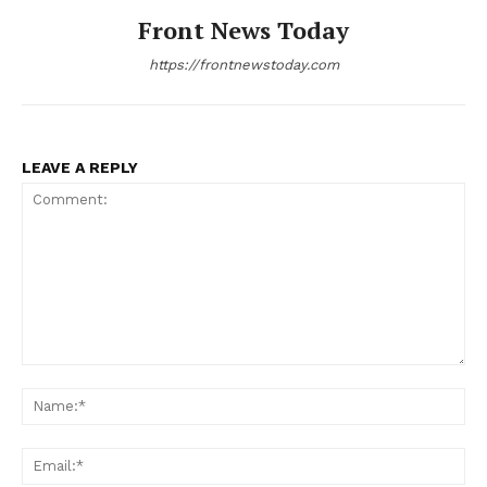
Front News Today
https://frontnewstoday.com
LEAVE A REPLY
Comment:
Na
Ema