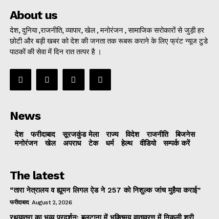
About us
देश, दुनिया ,राजनीति, व्यापार, खेल , मनोरंजन , सामाजिक सरोकारों से जुड़ी हर
छोटी और बड़ी खबर को देश की जनता तक रूबरू कराने के लिए फ्रंट न्यूज टुडे
पाठकों की सेवा में दिन रात तत्पर है ।
News
देश
फरीदाबाद
सूरजकुंड मेला
राज्‍य
विदेश
राजनीति
बिजनेस
मनोरंजन
खेल
अपराध
टेक
धर्म
हेल्थ
वीडियो
सम्पर्क करें
The latest
“तारा नेत्रालय व ह्यूमन लिगल ऐड ने 257 को निशुल्क जांच मुहैया कराई”
फरीदाबाद
August 2, 2026
रथयात्रा का भव्य प्रदर्शन: बलटाना में भक्तिमय वातावरण में निकली श्री