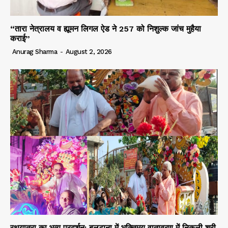
“तारा नेत्रालय व ह्यूमन लिगल ऐड ने 257 को निशुल्क जांच मुहैया
कराई”
Anurag Sharma
-
August 2, 2026
रथयात्रा का भव्य प्रदर्शन: बलटाना में भक्तिमय वातावरण में निकली श्री