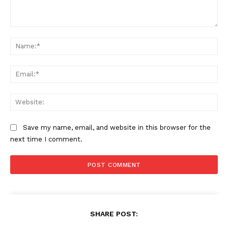
Comment:
Na
Ema
Web
Save my name, email, and website in this browser for the
next time I comment.
SHARE POST: