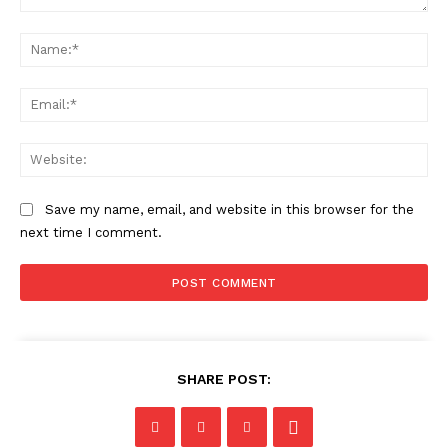
Comment:
Na
Ema
Web
Save my name, email, and website in this browser for the
next time I comment.
SHARE POST: