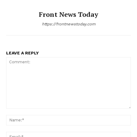
Front News Today
https://frontnewstoday.com
LEAVE A REPLY
Comment:
Na
Ema